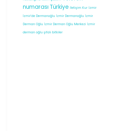
numarası
Türkiye
İletişim Kur
İzmir
İzmir'de Dermanoğlu
İzmir Dermanoğlu
İzmir
Derman Oğlu
İzmir Derman Oğlu Merkezi
İzmir
derman oğlu şifalı bitkiler