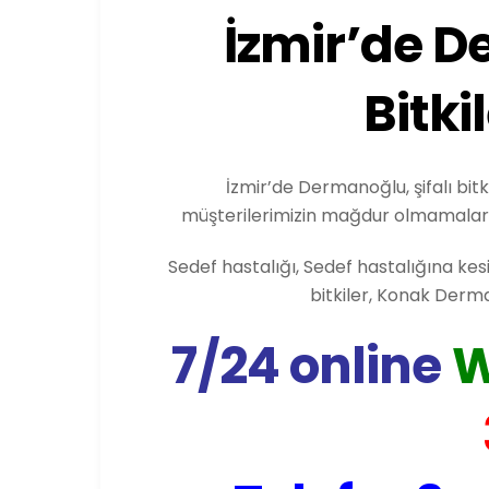
İzmir’de D
Bitki
İzmir’de Dermanoğlu, şifalı bit
müşterilerimizin mağdur olmamaları i
Sedef hastalığı, Sedef hastalığına kes
bitkiler, Konak Derm
7/24 online
W