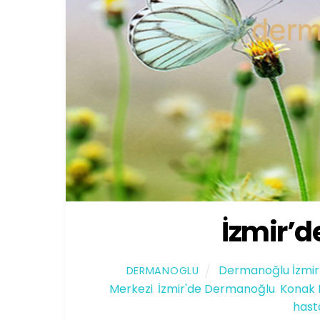
İzmir’
Dermanoğlu İzmir
DERMANOGLU
Merkezi
,
İzmir'de Dermanoğlu
,
Konak
hast