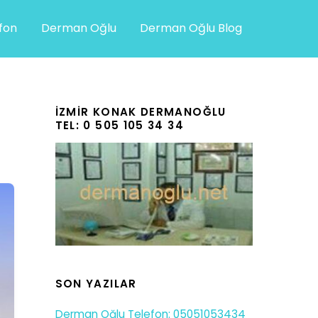
efon
Derman Oğlu
Derman Oğlu Blog
İZMIR KONAK DERMANOĞLU
TEL: 0 505 105 34 34
SON YAZILAR
Derman Oğlu Telefon: 05051053434