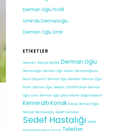
Derman Oğlu Profili
İzmir’de Dermanoğlu
Derman Oğlu İzmir
ETIKETLER
Derman Oğlu
Adresleri
Bitkisel destek
Dermanoğlu
Derman Oğlu Adresi
Dermanoğluna
Nasıl Ulaşırım?
Derman Oğlu Nerede?
Derman Oğlu
Profili
Derman Oğlu Telefon: 05051053434
Derman
Oğlu İzmir
Derman oğlu Şifalı bitkiler
Doğal tedavisi
Kemeraltı
Konak
Konak Derman Oğlu
Naturel Dermanoğlu
Sedef hastaları
Sedef Hastalığı
Sedef
Telefon
hastalığına kesin çözüm