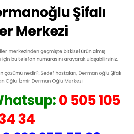
ermanoğlu Şifalı
ler Merkezi
kiler merkezinden geçmişte bitkisel ürün almış
çin bu telefon numarasını arayarak ulaşabilirsiniz.
in çözümü nedir?, Sedef hastaları, Derman oğlu Şifalı
an Oğlu, İzmir Derman Oğlu Merkezi
hatsup:
0 505 105
34 34